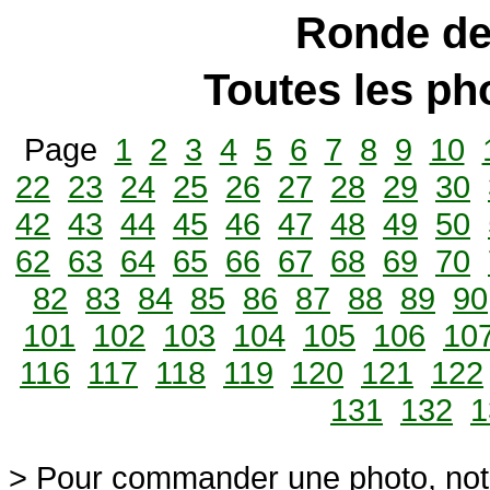
Ronde de
Toutes les p
Page
1
2
3
4
5
6
7
8
9
10
22
23
24
25
26
27
28
29
30
42
43
44
45
46
47
48
49
50
62
63
64
65
66
67
68
69
70
82
83
84
85
86
87
88
89
90
101
102
103
104
105
106
10
116
117
118
119
120
121
122
131
132
1
> Pour commander une photo, not