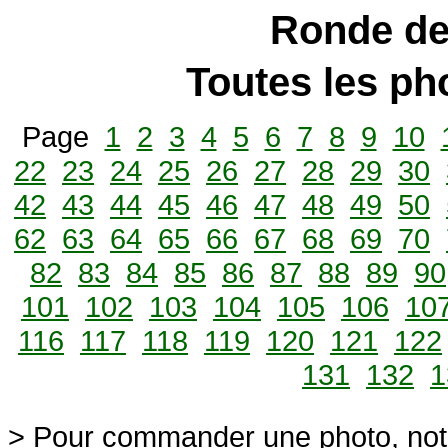
Ronde de
Toutes les p
Page
1
2
3
4
5
6
7
8
9
10
22
23
24
25
26
27
28
29
30
42
43
44
45
46
47
48
49
50
62
63
64
65
66
67
68
69
70
82
83
84
85
86
87
88
89
90
101
102
103
104
105
106
10
116
117
118
119
120
121
122
131
132
1
> Pour commander une photo, not