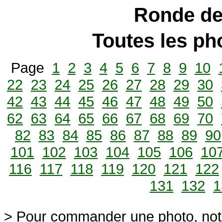
Ronde de
Toutes les p
Page
1
2
3
4
5
6
7
8
9
10
22
23
24
25
26
27
28
29
30
42
43
44
45
46
47
48
49
50
62
63
64
65
66
67
68
69
70
82
83
84
85
86
87
88
89
90
101
102
103
104
105
106
10
116
117
118
119
120
121
122
131
132
1
> Pour commander une photo, not