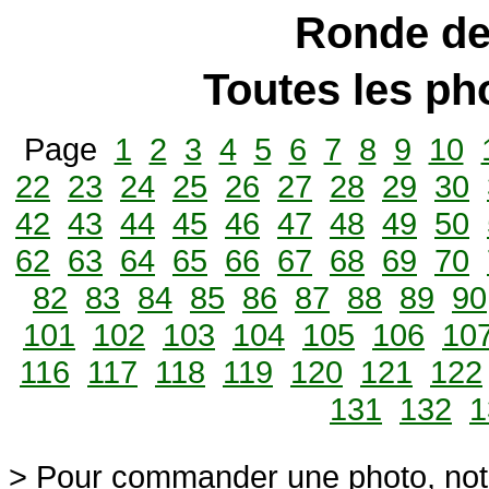
Ronde de
Toutes les p
Page
1
2
3
4
5
6
7
8
9
10
22
23
24
25
26
27
28
29
30
42
43
44
45
46
47
48
49
50
62
63
64
65
66
67
68
69
70
82
83
84
85
86
87
88
89
90
101
102
103
104
105
106
10
116
117
118
119
120
121
122
131
132
1
> Pour commander une photo, not