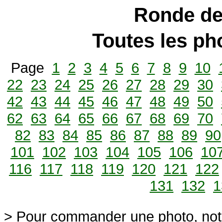
Ronde de
Toutes les p
Page
1
2
3
4
5
6
7
8
9
10
22
23
24
25
26
27
28
29
30
42
43
44
45
46
47
48
49
50
62
63
64
65
66
67
68
69
70
82
83
84
85
86
87
88
89
90
101
102
103
104
105
106
10
116
117
118
119
120
121
122
131
132
1
> Pour commander une photo, not