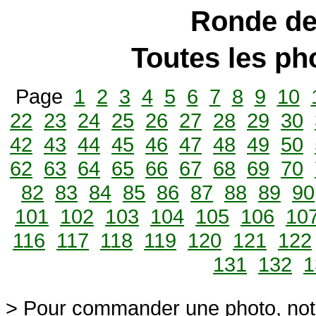
Ronde de
Toutes les p
Page
1
2
3
4
5
6
7
8
9
10
22
23
24
25
26
27
28
29
30
42
43
44
45
46
47
48
49
50
62
63
64
65
66
67
68
69
70
82
83
84
85
86
87
88
89
90
101
102
103
104
105
106
10
116
117
118
119
120
121
122
131
132
1
> Pour commander une photo, not