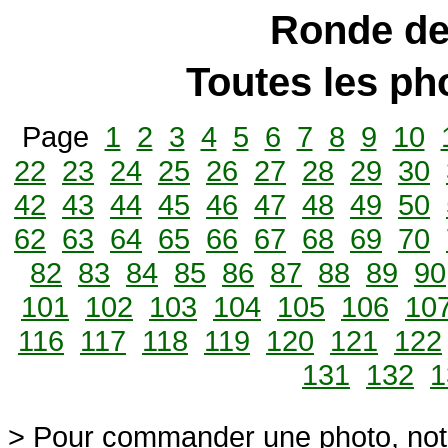
Ronde de
Toutes les p
Page
1
2
3
4
5
6
7
8
9
10
22
23
24
25
26
27
28
29
30
42
43
44
45
46
47
48
49
50
62
63
64
65
66
67
68
69
70
82
83
84
85
86
87
88
89
90
101
102
103
104
105
106
10
116
117
118
119
120
121
122
131
132
1
> Pour commander une photo, not