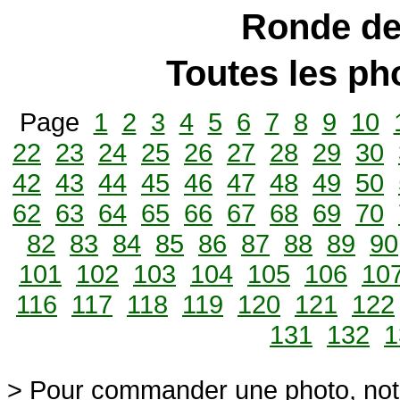
Ronde de
Toutes les p
Page
1
2
3
4
5
6
7
8
9
10
22
23
24
25
26
27
28
29
30
42
43
44
45
46
47
48
49
50
62
63
64
65
66
67
68
69
70
82
83
84
85
86
87
88
89
90
101
102
103
104
105
106
10
116
117
118
119
120
121
122
131
132
1
> Pour commander une photo, not