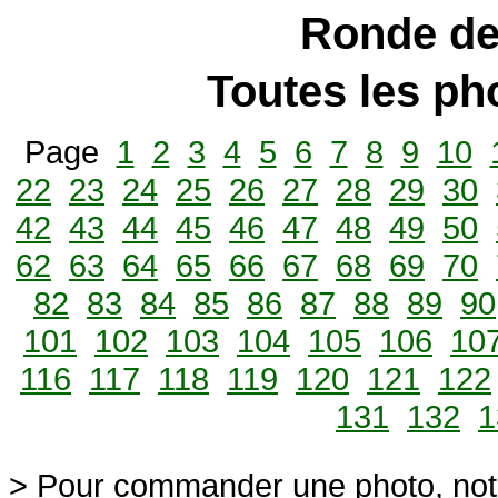
Ronde de
Toutes les p
Page
1
2
3
4
5
6
7
8
9
10
22
23
24
25
26
27
28
29
30
42
43
44
45
46
47
48
49
50
62
63
64
65
66
67
68
69
70
82
83
84
85
86
87
88
89
90
101
102
103
104
105
106
10
116
117
118
119
120
121
122
131
132
1
> Pour commander une photo, not