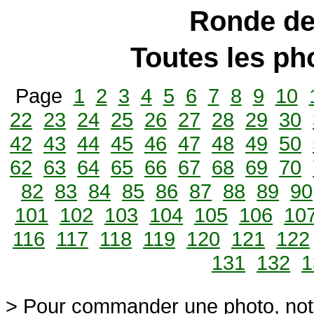
Ronde de
Toutes les p
Page
1
2
3
4
5
6
7
8
9
10
22
23
24
25
26
27
28
29
30
42
43
44
45
46
47
48
49
50
62
63
64
65
66
67
68
69
70
82
83
84
85
86
87
88
89
90
101
102
103
104
105
106
10
116
117
118
119
120
121
122
131
132
1
> Pour commander une photo, not