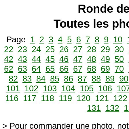
Ronde de
Toutes les p
Page
1
2
3
4
5
6
7
8
9
10
22
23
24
25
26
27
28
29
30
42
43
44
45
46
47
48
49
50
62
63
64
65
66
67
68
69
70
82
83
84
85
86
87
88
89
90
101
102
103
104
105
106
10
116
117
118
119
120
121
122
131
132
1
> Pour commander une photo, not