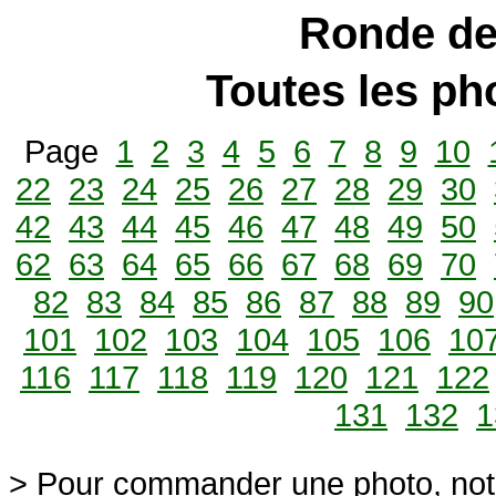
Ronde de
Toutes les p
Page
1
2
3
4
5
6
7
8
9
10
22
23
24
25
26
27
28
29
30
42
43
44
45
46
47
48
49
50
62
63
64
65
66
67
68
69
70
82
83
84
85
86
87
88
89
90
101
102
103
104
105
106
10
116
117
118
119
120
121
122
131
132
1
> Pour commander une photo, not