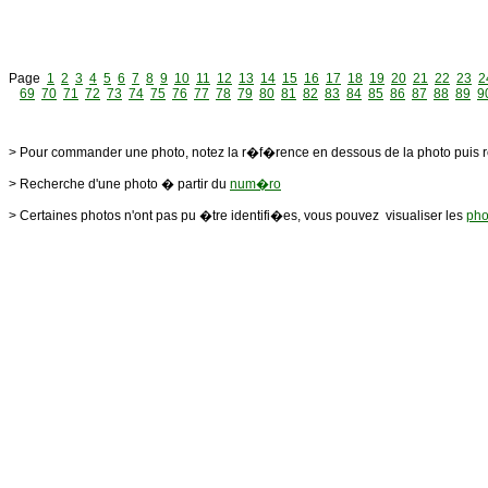
Page
1
2
3
4
5
6
7
8
9
10
11
12
13
14
15
16
17
18
19
20
21
22
23
2
69
70
71
72
73
74
75
76
77
78
79
80
81
82
83
84
85
86
87
88
89
9
> Pour commander une photo, notez la r�f�rence en dessous de la photo puis 
> Recherche d'une photo � partir du
num�ro
> Certaines photos n'ont pas pu �tre identifi�es, vous pouvez visualiser les
pho