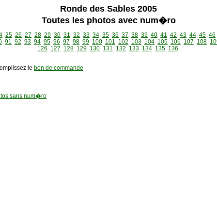
Ronde des Sables 2005
Toutes les photos avec num�ro
4
25
26
27
28
29
30
31
32
33
34
35
36
37
38
39
40
41
42
43
44
45
46
0
91
92
93
94
95
96
97
98
99
100
101
102
103
104
105
106
107
108
10
126
127
128
129
130
131
132
133
134
135
136
remplissez le
bon de commande
tos sans num�ro