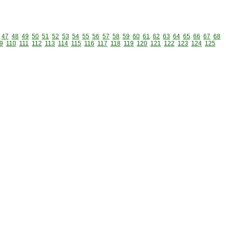
47
48
49
50
51
52
53
54
55
56
57
58
59
60
61
62
63
64
65
66
67
68
9
110
111
112
113
114
115
116
117
118
119
120
121
122
123
124
125