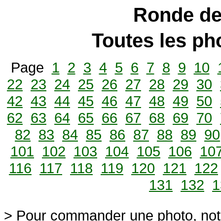
Ronde de
Toutes les p
Page
1
2
3
4
5
6
7
8
9
10
22
23
24
25
26
27
28
29
30
42
43
44
45
46
47
48
49
50
62
63
64
65
66
67
68
69
70
82
83
84
85
86
87
88
89
90
101
102
103
104
105
106
10
116
117
118
119
120
121
122
131
132
1
> Pour commander une photo, not