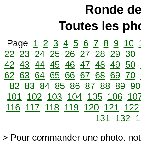
Ronde de
Toutes les p
Page
1
2
3
4
5
6
7
8
9
10
22
23
24
25
26
27
28
29
30
42
43
44
45
46
47
48
49
50
62
63
64
65
66
67
68
69
70
82
83
84
85
86
87
88
89
90
101
102
103
104
105
106
10
116
117
118
119
120
121
122
131
132
1
> Pour commander une photo, not