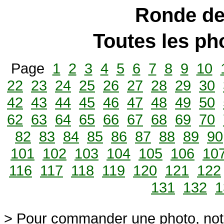
Ronde de
Toutes les p
Page
1
2
3
4
5
6
7
8
9
10
22
23
24
25
26
27
28
29
30
42
43
44
45
46
47
48
49
50
62
63
64
65
66
67
68
69
70
82
83
84
85
86
87
88
89
90
101
102
103
104
105
106
10
116
117
118
119
120
121
122
131
132
1
> Pour commander une photo, not