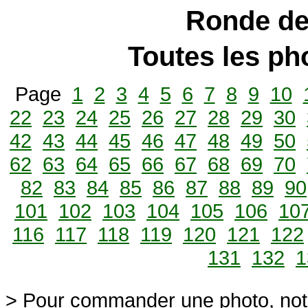
Ronde de
Toutes les p
Page
1
2
3
4
5
6
7
8
9
10
22
23
24
25
26
27
28
29
30
42
43
44
45
46
47
48
49
50
62
63
64
65
66
67
68
69
70
82
83
84
85
86
87
88
89
90
101
102
103
104
105
106
10
116
117
118
119
120
121
122
131
132
1
> Pour commander une photo, not