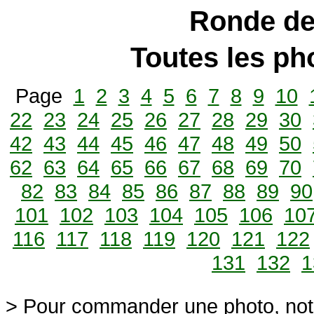
Ronde de
Toutes les p
Page
1
2
3
4
5
6
7
8
9
10
22
23
24
25
26
27
28
29
30
42
43
44
45
46
47
48
49
50
62
63
64
65
66
67
68
69
70
82
83
84
85
86
87
88
89
90
101
102
103
104
105
106
10
116
117
118
119
120
121
122
131
132
1
> Pour commander une photo, not