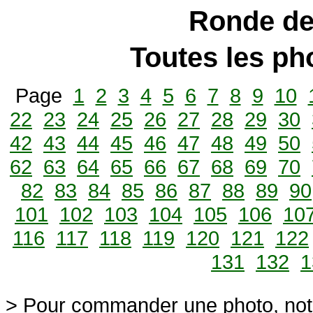
Ronde de
Toutes les p
Page
1
2
3
4
5
6
7
8
9
10
22
23
24
25
26
27
28
29
30
42
43
44
45
46
47
48
49
50
62
63
64
65
66
67
68
69
70
82
83
84
85
86
87
88
89
90
101
102
103
104
105
106
10
116
117
118
119
120
121
122
131
132
1
> Pour commander une photo, not