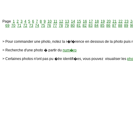
Page
1
2
3
4
5
6
7
8
9
10
11
12
13
14
15
16
17
18
19
20
21
22
23
2
69
70
71
72
73
74
75
76
77
78
79
80
81
82
83
84
85
86
87
88
89
9
> Pour commander une photo, notez la r�f�rence en dessous de la photo puis 
> Recherche d'une photo � partir du
num�ro
> Certaines photos n'ont pas pu �tre identifi�es, vous pouvez visualiser les
pho