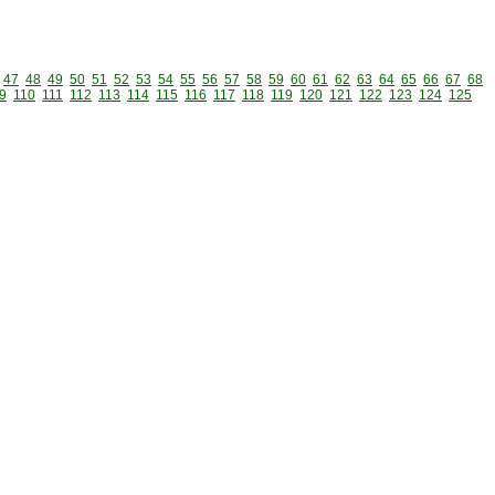
47
48
49
50
51
52
53
54
55
56
57
58
59
60
61
62
63
64
65
66
67
68
9
110
111
112
113
114
115
116
117
118
119
120
121
122
123
124
125