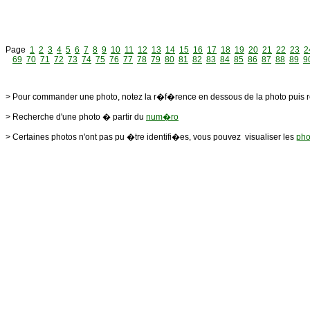
Page
1
2
3
4
5
6
7
8
9
10
11
12
13
14
15
16
17
18
19
20
21
22
23
2
69
70
71
72
73
74
75
76
77
78
79
80
81
82
83
84
85
86
87
88
89
9
> Pour commander une photo, notez la r�f�rence en dessous de la photo puis 
> Recherche d'une photo � partir du
num�ro
> Certaines photos n'ont pas pu �tre identifi�es, vous pouvez visualiser les
pho