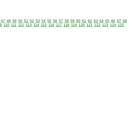
47
48
49
50
51
52
53
54
55
56
57
58
59
60
61
62
63
64
65
66
67
68
9
110
111
112
113
114
115
116
117
118
119
120
121
122
123
124
125