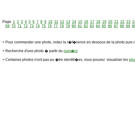
Page
1
2
3
4
5
6
7
8
9
10
11
12
13
14
15
16
17
18
19
20
21
22
23
2
69
70
71
72
73
74
75
76
77
78
79
80
81
82
83
84
85
86
87
88
89
9
> Pour commander une photo, notez la r�f�rence en dessous de la photo puis 
> Recherche d'une photo � partir du
num�ro
> Certaines photos n'ont pas pu �tre identifi�es, vous pouvez visualiser les
pho