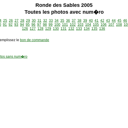
Ronde des Sables 2005
Toutes les photos avec num�ro
4
25
26
27
28
29
30
31
32
33
34
35
36
37
38
39
40
41
42
43
44
45
46
0
91
92
93
94
95
96
97
98
99
100
101
102
103
104
105
106
107
108
10
126
127
128
129
130
131
132
133
134
135
136
remplissez le
bon de commande
tos sans num�ro