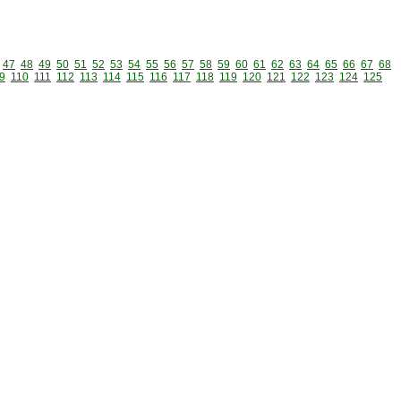
47
48
49
50
51
52
53
54
55
56
57
58
59
60
61
62
63
64
65
66
67
68
9
110
111
112
113
114
115
116
117
118
119
120
121
122
123
124
125