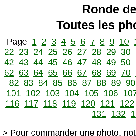
Ronde de
Toutes les p
Page
1
2
3
4
5
6
7
8
9
10
22
23
24
25
26
27
28
29
30
42
43
44
45
46
47
48
49
50
62
63
64
65
66
67
68
69
70
82
83
84
85
86
87
88
89
90
101
102
103
104
105
106
10
116
117
118
119
120
121
122
131
132
1
> Pour commander une photo, not