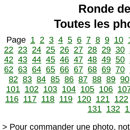
Ronde de
Toutes les p
Page
1
2
3
4
5
6
7
8
9
10
22
23
24
25
26
27
28
29
30
42
43
44
45
46
47
48
49
50
62
63
64
65
66
67
68
69
70
82
83
84
85
86
87
88
89
90
101
102
103
104
105
106
10
116
117
118
119
120
121
122
131
132
1
> Pour commander une photo, not