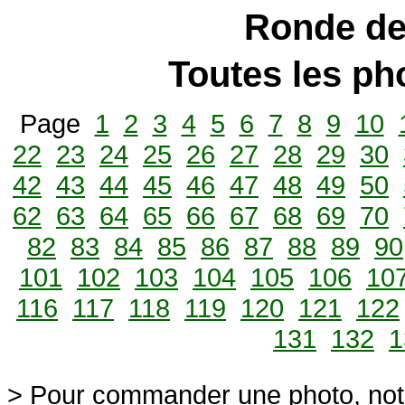
Ronde de
Toutes les p
Page
1
2
3
4
5
6
7
8
9
10
22
23
24
25
26
27
28
29
30
42
43
44
45
46
47
48
49
50
62
63
64
65
66
67
68
69
70
82
83
84
85
86
87
88
89
90
101
102
103
104
105
106
10
116
117
118
119
120
121
122
131
132
1
> Pour commander une photo, not