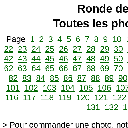
Ronde de
Toutes les p
Page
1
2
3
4
5
6
7
8
9
10
22
23
24
25
26
27
28
29
30
42
43
44
45
46
47
48
49
50
62
63
64
65
66
67
68
69
70
82
83
84
85
86
87
88
89
90
101
102
103
104
105
106
10
116
117
118
119
120
121
122
131
132
1
> Pour commander une photo, not