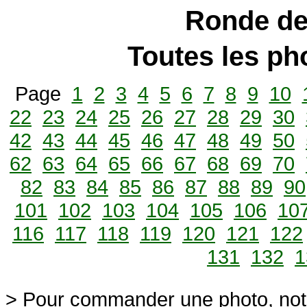
Ronde de
Toutes les p
Page
1
2
3
4
5
6
7
8
9
10
22
23
24
25
26
27
28
29
30
42
43
44
45
46
47
48
49
50
62
63
64
65
66
67
68
69
70
82
83
84
85
86
87
88
89
90
101
102
103
104
105
106
10
116
117
118
119
120
121
122
131
132
1
> Pour commander une photo, not