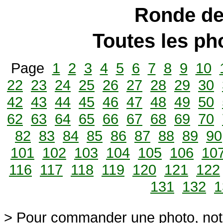
Ronde de
Toutes les p
Page
1
2
3
4
5
6
7
8
9
10
22
23
24
25
26
27
28
29
30
42
43
44
45
46
47
48
49
50
62
63
64
65
66
67
68
69
70
82
83
84
85
86
87
88
89
90
101
102
103
104
105
106
10
116
117
118
119
120
121
122
131
132
1
> Pour commander une photo, not