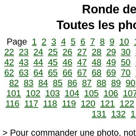
Ronde de
Toutes les p
Page
1
2
3
4
5
6
7
8
9
10
22
23
24
25
26
27
28
29
30
42
43
44
45
46
47
48
49
50
62
63
64
65
66
67
68
69
70
82
83
84
85
86
87
88
89
90
101
102
103
104
105
106
10
116
117
118
119
120
121
122
131
132
1
> Pour commander une photo, not