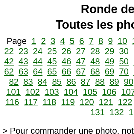
Ronde de
Toutes les p
Page
1
2
3
4
5
6
7
8
9
10
22
23
24
25
26
27
28
29
30
42
43
44
45
46
47
48
49
50
62
63
64
65
66
67
68
69
70
82
83
84
85
86
87
88
89
90
101
102
103
104
105
106
10
116
117
118
119
120
121
122
131
132
1
> Pour commander une photo, not