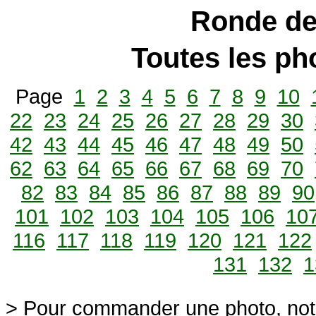
Ronde de
Toutes les p
Page
1
2
3
4
5
6
7
8
9
10
22
23
24
25
26
27
28
29
30
42
43
44
45
46
47
48
49
50
62
63
64
65
66
67
68
69
70
82
83
84
85
86
87
88
89
90
101
102
103
104
105
106
10
116
117
118
119
120
121
122
131
132
1
> Pour commander une photo, not