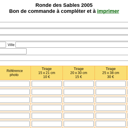
Ronde des Sables 2005
Bon de commande à compléter et à
imprimer
Ville
Tirage
Tirage
Tirage
Référence
15 x 21 cm
20 x 30 cm
25 x 38 cm
photo
10 €
15 €
30 €