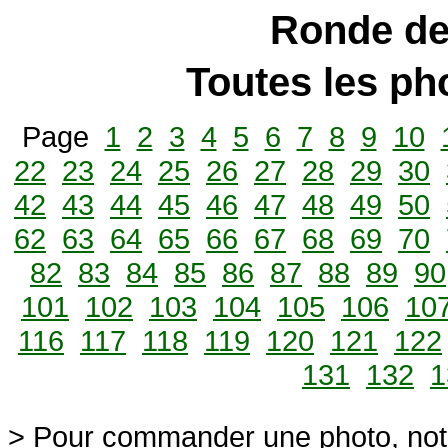
Ronde de
Toutes les p
Page
1
2
3
4
5
6
7
8
9
10
22
23
24
25
26
27
28
29
30
42
43
44
45
46
47
48
49
50
62
63
64
65
66
67
68
69
70
82
83
84
85
86
87
88
89
90
101
102
103
104
105
106
10
116
117
118
119
120
121
122
131
132
1
> Pour commander une photo, not