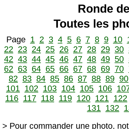
Ronde de
Toutes les p
Page
1
2
3
4
5
6
7
8
9
10
22
23
24
25
26
27
28
29
30
42
43
44
45
46
47
48
49
50
62
63
64
65
66
67
68
69
70
82
83
84
85
86
87
88
89
90
101
102
103
104
105
106
10
116
117
118
119
120
121
122
131
132
1
> Pour commander une photo, not