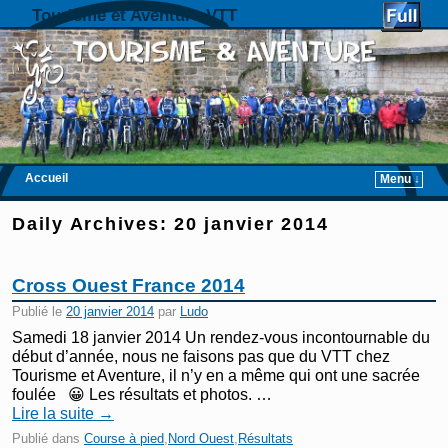
Tourisme et Aventure VTT
Accueil
Menu ↓
Skip to primary content
Aller au contenu secondaire
Daily Archives:
20 janvier 2014
Cross Ouest France 2014
Publié le
20 janvier 2014
par
Ludo
Samedi 18 janvier 2014 Un rendez-vous incontournable du
début d’année, nous ne faisons pas que du VTT chez
Tourisme et Aventure, il n’y en a même qui ont une sacrée
foulée 😀 Les résultats et photos. …
Lire la suite
→
Publié dans
Course à pied
,
Nord Ouest
,
Résultats