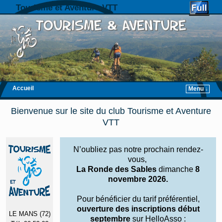
Tourisme et Aventure VTT
Accueil
Menu ↓
Skip to primary content
Aller au contenu secondaire
Bienvenue sur le site du club Tourisme et Aventure
VTT
N’oubliez pas notre prochain rendez-
vous,
La Ronde des Sables
dimanche
8
novembre 2026.
Pour bénéficier du tarif préférentiel,
ouverture des inscriptions début
LE MANS (72)
septembre
sur HelloAsso :