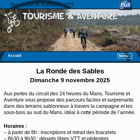
Tourisme et Aventure VTT
Accueil
Menu ↓
Skip to primary content
Aller au contenu secondaire
La Ronde des Sables
Dimanche 9 novembre 2025
Aux portes du circuit des 24 heures du Mans, Tourisme et
Aventure vous propose des parcours faciles et surprenants
dans des terrains sablonneux à travers la campagne et les
sous-bois au sud du Mans, idéal à cette période de l’année.
Horaires :
– à partir de 8h : inscriptions et retrait des bracelets
– 8h30 à 9h30 : départs libres VTT et pédestres