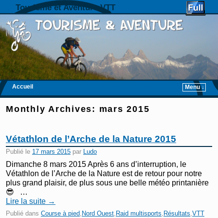
Tourisme et Aventure VTT
Accueil
Menu ↓
Skip to primary content
Aller au contenu secondaire
Monthly Archives:
mars 2015
Vétathlon de l’Arche de la Nature 2015
Publié le
17 mars 2015
par
Ludo
Dimanche 8 mars 2015 Après 6 ans d’interruption, le
Vétathlon de l’Arche de la Nature est de retour pour notre
plus grand plaisir, de plus sous une belle météo printanière
😎 …
Lire la suite
→
Publié dans
Course à pied
,
Nord Ouest
,
Raid multisports
,
Résultats
,
VTT