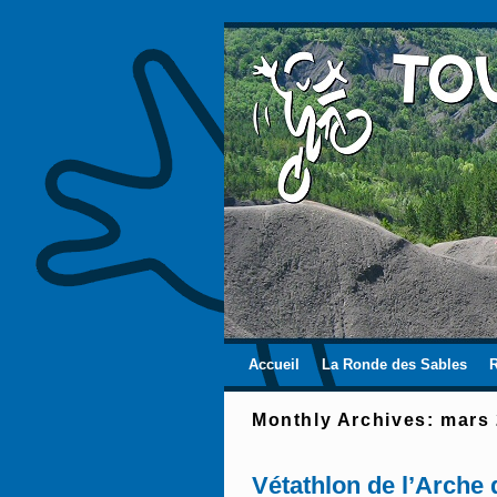
Skip to primary content
Aller au contenu secondaire
Accueil
La Ronde des Sables
Monthly Archives:
mars
Vétathlon de l’Arche 