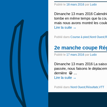
Publié le
18 mars 2016
par
Ludo
Dimanche 13 mars 2016 Calendrier
tombe en même temps que la cou
mais nous avons montré les coul
Lire la suite
→
Publié dans
Course à pied
,
Nord Ouest
,
R
2e manche coupe Régi
Publié le
17 mars 2016
par
Ludo
Dimanche 13 mars 2016 La saison
passée, nous faisons le déplaceme
dernière 😀 …
Lire la suite
→
Publié dans
Nord Ouest
,
Résultats
,
VTT