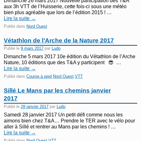
Dimanche 26 mars 2017 Nouvelle participation des T&A
aux 3h VTT de l’Huisserie, cette fois-ci sous une météo
bien plus agréable que lors de l’édition 2015 ! …
Lire la suite
→
Publié dans
Nord Ouest
Vétathlon de l’Arche de la Nature 2017
Publié le
9 mars 2017
par
Ludo
Dimanche 5 mars 2017 10e édition du Vétathlon de l’Arche
Nature, 10 éditions que des T&A y participent 😎 …
Lire la suite
→
Publié dans
Course à pied
,
Nord Ouest
,
VTT
Sillé Le Mans par les chemins janvier
2017
Publié le
29 janvier 2017
par
Ludo
Samedi 28 janvier 2017 Un petit défi comme nous les
aimons bien chez T&A… Prendre le TER avec le vélo pour
aller à Sillé et rentrer au Mans par les chemins ! …
Lire la suite
→
Publié dans
Nord Ouest
,
VTT