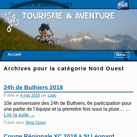
Tourisme et Aventure VTT
Accueil
Menu ↓
Skip to primary content
Aller au contenu secondaire
Archives pour la catégorie
Nord Ouest
24h de Buthiers 2018
Publié le
4 mai 2018
par
Ludo
10e anniversaire des 24h de Buthiers, 6e participation pour
une partie de l’équipe et la première fois sous la pluie… …
Lire la suite
→
Publié dans
Nord Ouest
Coupe Régionale XC 2018 à St Léonard