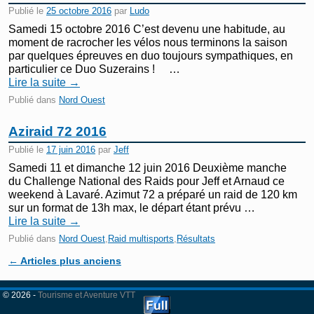
Publié le
25 octobre 2016
par
Ludo
Samedi 15 octobre 2016 C’est devenu une habitude, au
moment de racrocher les vélos nous terminons la saison
par quelques épreuves en duo toujours sympathiques, en
particulier ce Duo Suzerains ! …
Lire la suite
→
Publié dans
Nord Ouest
Aziraid 72 2016
Publié le
17 juin 2016
par
Jeff
Samedi 11 et dimanche 12 juin 2016 Deuxième manche
du Challenge National des Raids pour Jeff et Arnaud ce
weekend à Lavaré. Azimut 72 a préparé un raid de 120 km
sur un format de 13h max, le départ étant prévu …
Lire la suite
→
Publié dans
Nord Ouest
,
Raid multisports
,
Résultats
Navigation des articles
←
Articles plus anciens
© 2026 -
Tourisme et Aventure VTT