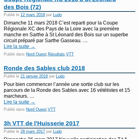
des Bois (72)
Publié le
12 mars 2018
par
Ludo
Dimanche 11 mars 2018 C’est reparti pour la Coupe
Régionale XC des Pays de la Loire avec la première
manche en Sarthe à St Léonard des Bois sur un superbe
circuit préparé par Sarthe Gasseau. …
Lire la suite
→
Publié dans
Nord Ouest
,
Résultats
,
VTT
Ronde des Sables club 2018
Publié le
21 janvier 2018
par
Ludo
Pour bien commencer l’année une sortie club sur les
parcours de la Ronde des Sables avec 16 vététistes et 15
marcheurs. …
Lire la suite
→
Publié dans
Nord Ouest
,
VTT
3h VTT de l’Huisserie 2017
Publié le
28 mars 2017
par
Ludo