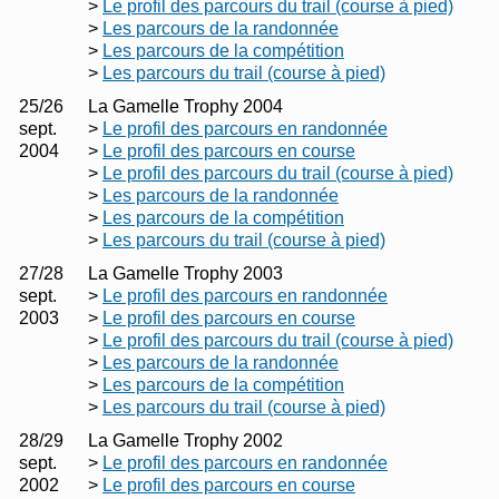
>
Le profil des parcours du trail (course à pied)
>
Les parcours de la randonnée
>
Les parcours de la compétition
>
Les parcours du trail (course à pied)
25/26
La Gamelle Trophy 2004
sept.
>
Le profil des parcours en randonnée
2004
>
Le profil des parcours en course
>
Le profil des parcours du trail (course à pied)
>
Les parcours de la randonnée
>
Les parcours de la compétition
>
Les parcours du trail (course à pied)
27/28
La Gamelle Trophy 2003
sept.
>
Le profil des parcours en randonnée
2003
>
Le profil des parcours en course
>
Le profil des parcours du trail (course à pied)
>
Les parcours de la randonnée
>
Les parcours de la compétition
>
Les parcours du trail (course à pied)
28/29
La Gamelle Trophy 2002
sept.
>
Le profil des parcours en randonnée
2002
>
Le profil des parcours en course