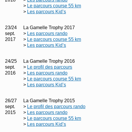
>
Le parcours course 55 km
>
Les parcours Kid’s
23/24
La Gamelle Trophy 2017
sept.
>
Les parcours rando
2017
>
Le parcours course 55 km
>
Les parcours Kid’s
24/25
La Gamelle Trophy 2016
sept.
>
Le profil des parcours
2016
>
Les parcours rando
>
Le parcours course 55 km
>
Les parcours Kid’s
26/27
La Gamelle Trophy 2015
sept.
>
Le profil des parcours rando
2015
>
Les parcours rando
>
Le parcours course 55 km
>
Les parcours Kid’s