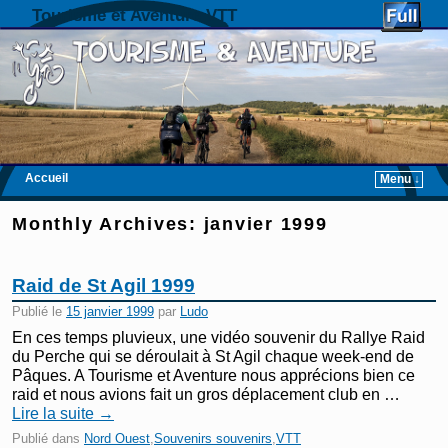
Tourisme et Aventure VTT
Accueil
Menu ↓
Skip to primary content
Aller au contenu secondaire
Monthly Archives:
janvier 1999
Raid de St Agil 1999
Publié le
15 janvier 1999
par
Ludo
En ces temps pluvieux, une vidéo souvenir du Rallye Raid
du Perche qui se déroulait à St Agil chaque week-end de
Pâques. A Tourisme et Aventure nous apprécions bien ce
raid et nous avions fait un gros déplacement club en …
Lire la suite
→
Publié dans
Nord Ouest
,
Souvenirs souvenirs
,
VTT