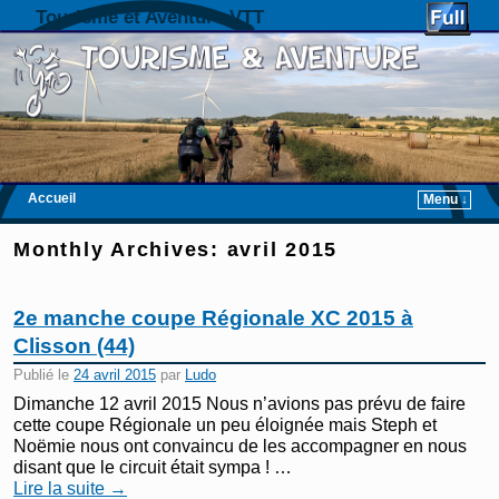
Tourisme et Aventure VTT
Accueil
Menu ↓
Skip to primary content
Aller au contenu secondaire
Monthly Archives:
avril 2015
2e manche coupe Régionale XC 2015 à
Clisson (44)
Publié le
24 avril 2015
par
Ludo
Dimanche 12 avril 2015 Nous n’avions pas prévu de faire
cette coupe Régionale un peu éloignée mais Steph et
Noëmie nous ont convaincu de les accompagner en nous
disant que le circuit était sympa ! …
Lire la suite
→