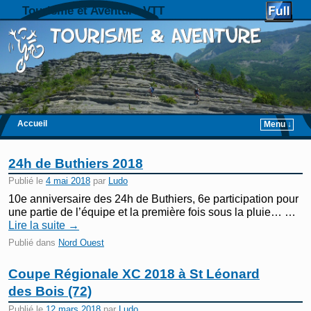
Tourisme et Aventure VTT
Accueil
Menu ↓
Skip to primary content
Aller au contenu secondaire
24h de Buthiers 2018
Publié le
4 mai 2018
par
Ludo
10e anniversaire des 24h de Buthiers, 6e participation pour
une partie de l’équipe et la première fois sous la pluie… …
Lire la suite
→
Publié dans
Nord Ouest
Coupe Régionale XC 2018 à St Léonard
des Bois (72)
Publié le
12 mars 2018
par
Ludo