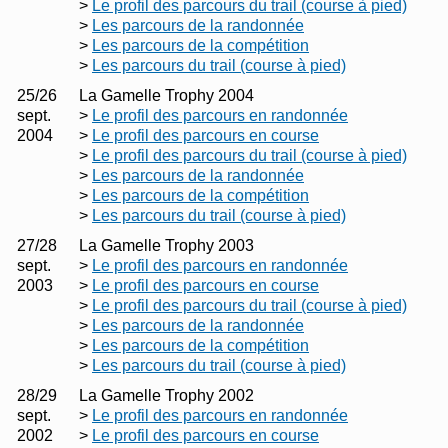
>
Le profil des parcours du trail (course à pied)
>
Les parcours de la randonnée
>
Les parcours de la compétition
>
Les parcours du trail (course à pied)
25/26
La Gamelle Trophy 2004
sept.
>
Le profil des parcours en randonnée
2004
>
Le profil des parcours en course
>
Le profil des parcours du trail (course à pied)
>
Les parcours de la randonnée
>
Les parcours de la compétition
>
Les parcours du trail (course à pied)
27/28
La Gamelle Trophy 2003
sept.
>
Le profil des parcours en randonnée
2003
>
Le profil des parcours en course
>
Le profil des parcours du trail (course à pied)
>
Les parcours de la randonnée
>
Les parcours de la compétition
>
Les parcours du trail (course à pied)
28/29
La Gamelle Trophy 2002
sept.
>
Le profil des parcours en randonnée
2002
>
Le profil des parcours en course