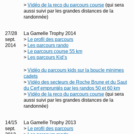
>
Vidéo de la reco du parcours course
(qui sera
aussi suivi par les grandes distances de la
randonnée)
27/28
La Gamelle Trophy 2014
sept.
>
Le profil des parcours
2014
>
Les parcours rando
>
Le parcours course 55 km
>
Les parcours Kid’s
>
Vidéo du parcours kids sur la boucle minimes
cadets
>
Vidéo des secteurs de Roche Brune et du Saut
du Cerf empruntés par les randos 50 et 60 km
>
Vidéo de la reco du parcours course
(qui sera
aussi suivi par les grandes distances de la
randonnée)
14/15
La Gamelle Trophy 2013
sept.
>
Le profil des parcours