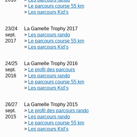
>
Le parcours course 55 km
>
Les parcours Kid’s
23/24
La Gamelle Trophy 2017
sept.
>
Les parcours rando
2017
>
Le parcours course 55 km
>
Les parcours Kid’s
24/25
La Gamelle Trophy 2016
sept.
>
Le profil des parcours
2016
>
Les parcours rando
>
Le parcours course 55 km
>
Les parcours Kid’s
26/27
La Gamelle Trophy 2015
sept.
>
Le profil des parcours rando
2015
>
Les parcours rando
>
Le parcours course 55 km
>
Les parcours Kid’s