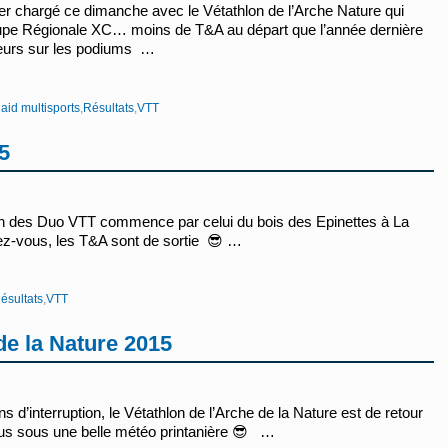
 chargé ce dimanche avec le Vétathlon de l’Arche Nature qui
pe Régionale XC… moins de T&A au départ que l’année dernière
eurs sur les podiums …
aid multisports
,
Résultats
,
VTT
5
n des Duo VTT commence par celui du bois des Epinettes à La
ez-vous, les T&A sont de sortie 😎 …
ésultats
,
VTT
de la Nature 2015
d’interruption, le Vétathlon de l’Arche de la Nature est de retour
 plus sous une belle météo printanière 😎 …