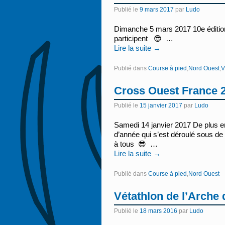
Publié le
9 mars 2017
par
Ludo
Dimanche 5 mars 2017 10e édition
participent 😎 …
Lire la suite
→
Publié dans
Course à pied
,
Nord Ouest
,
V
Cross Ouest France 
Publié le
15 janvier 2017
par
Ludo
Samedi 14 janvier 2017 De plus e
d’année qui s’est déroulé sous de
à tous 😎 …
Lire la suite
→
Publié dans
Course à pied
,
Nord Ouest
Vétathlon de l’Arche 
Publié le
18 mars 2016
par
Ludo