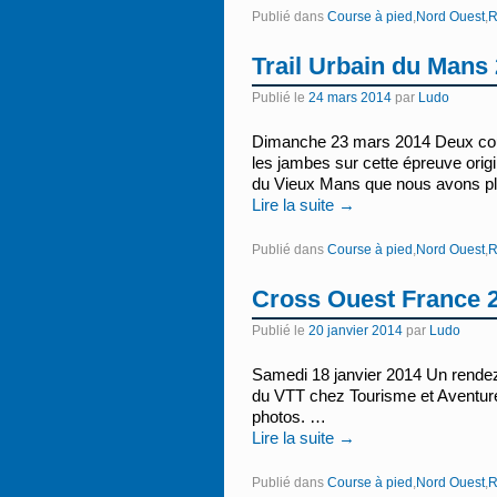
Publié dans
Course à pied
,
Nord Ouest
,
R
Trail Urbain du Mans
Publié le
24 mars 2014
par
Ludo
Dimanche 23 mars 2014 Deux coure
les jambes sur cette épreuve origi
du Vieux Mans que nous avons pl
Lire la suite
→
Publié dans
Course à pied
,
Nord Ouest
,
R
Cross Ouest France 
Publié le
20 janvier 2014
par
Ludo
Samedi 18 janvier 2014 Un rendez
du VTT chez Tourisme et Aventure,
photos. …
Lire la suite
→
Publié dans
Course à pied
,
Nord Ouest
,
R