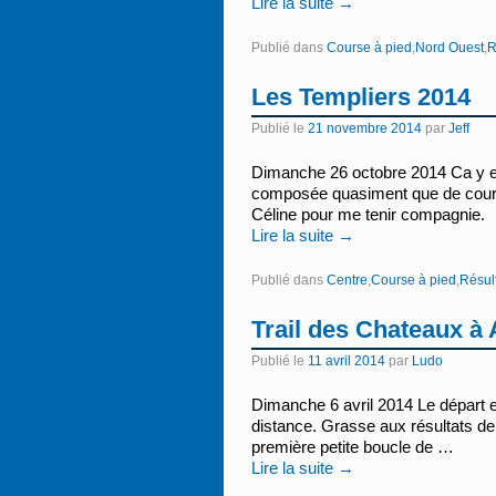
Lire la suite
→
Publié dans
Course à pied
,
Nord Ouest
,
R
Les Templiers 2014
Publié le
21 novembre 2014
par
Jeff
Dimanche 26 octobre 2014 Ca y est
composée quasiment que de course 
Céline pour me tenir compagnie.
Lire la suite
→
Publié dans
Centre
,
Course à pied
,
Résul
Trail des Chateaux à
Publié le
11 avril 2014
par
Ludo
Dimanche 6 avril 2014 Le départ 
distance. Grasse aux résultats de 
première petite boucle de …
Lire la suite
→