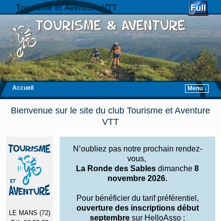
Tourisme et Aventure VTT
Accueil
Menu ↓
Skip to primary content
Aller au contenu secondaire
Bienvenue sur le site du club Tourisme et Aventure
VTT
N’oubliez pas notre prochain rendez-
vous,
La Ronde des Sables
dimanche
8
novembre 2026.
Pour bénéficier du tarif préférentiel,
ouverture des inscriptions début
LE MANS (72)
septembre
sur HelloAsso :