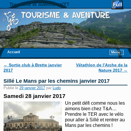
Tourisme et Aventure VTT
Accueil
Menu ↓
Skip to primary content
Aller au contenu secondaire
Navigation des articles
←
Sortie club à Brette janvier
Vétathlon de l’Arche de la
2017
Nature 2017
→
Sillé Le Mans par les chemins janvier 2017
Publié le
29 janvier 2017
par
Ludo
Samedi 28 janvier 2017
Un petit défi comme nous les
aimons bien chez T&A…
Prendre le TER avec le vélo
pour aller à Sillé et rentrer au
Mans par les chemins !