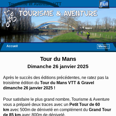
Tourisme et Aventure VTT
Accueil
Menu ↓
Skip to primary content
Aller au contenu secondaire
Tour du Mans
Dimanche 26 janvier 2025
Après le succès des éditions précédentes, ne ratez pas la
troisième édition du
Tour du Mans VTT & Gravel
dimanche 26 janvier 2025 !
Pour satisfaire le plus grand nombre, Tourisme & Aventure
vous a préparé deux traces avec un
Petit Tour de 60
km
avec 500m de dénivelé en complément du
Grand Tour
de 85 km
avec 800m de dénivelé.