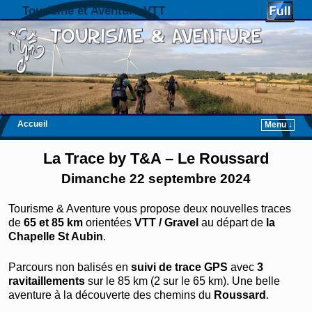
Tourisme et Aventure VTT
Accueil
Menu ↓
Skip to primary content
Aller au contenu secondaire
La Trace by T&A – Le Roussard
Dimanche 22 septembre 2024
Tourisme & Aventure vous propose deux nouvelles traces
de
65 et 85 km
orientées
VTT / Gravel
au départ de
la
Chapelle St Aubin
.
Parcours non balisés en
suivi de trace GPS
avec
3
ravitaillements
sur le 85 km (2 sur le 65 km). Une belle
aventure à la découverte des chemins du
Roussard
.